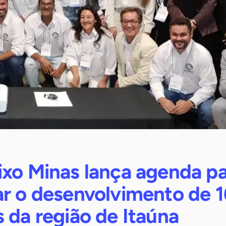
ixo Minas lança agenda p
ar o desenvolvimento de 1
 da região de Itaúna