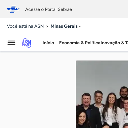
Fale
Acessibilidade
conosco
0
Acesse o Portal Sebrae
9
Minas Gerais
Você está na ASN
Início
Economia & Política
Inovação & T
Agência
Sebrae
de
Notícias