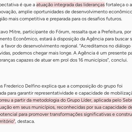
pectativa é que a
atuação integrada das lideranças
fortaleça o 
inovação, amplie oportunidades de desenvolvimento econômico
gião mais competitiva e preparada para os desafios futuros.
avo Mitre, participante do Fórum, ressalta que a Prefeitura, po
mento Econômico, estará à disposição da Agência para buscar 
as a favor do desenvolvimento regional. “Acreditamos no diálogo
lvidas, podemos chegar mais longe. A Agência é um presente pa
deranças capazes de atuar em prol dos 16 municípios”, conclui.
s Frederico Delfino explica que a composição do grupo foi
da para garantir representatividade e capacidade de mobiliza
rreu a partir da metodologia do Grupo Líder, aplicada pelo Seb
uação em seus municípios, reconhecidas por sua capacidade d
 potencial para promover transformações significativas e constru
ritório”
, destaca.