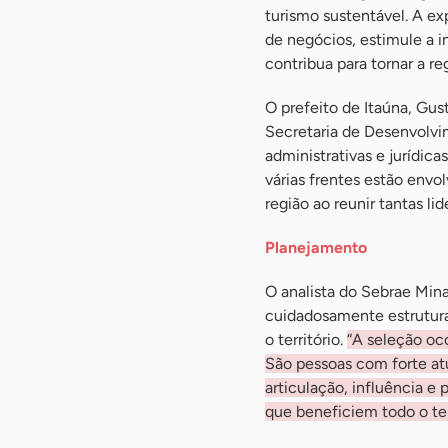
turismo sustentável. A ex
de negócios, estimule a 
contribua para tornar a re
O prefeito de Itaúna, Gust
Secretaria de Desenvolvi
administrativas e jurídic
várias frentes estão envo
região ao reunir tantas li
Planejamento
O analista do Sebrae Mina
cuidadosamente estrutura
o território.
“A seleção oco
São pessoas com forte at
articulação, influência e
que beneficiem todo o ter