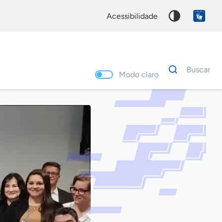
acessibilidade
Dados
Buscar
para
Modo claro
busca
Palavra
chave