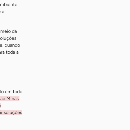
ambiente
 e
r meio da
soluções
 e, quando
ra toda a
ção em todo
rae Minas.
e
ir soluções