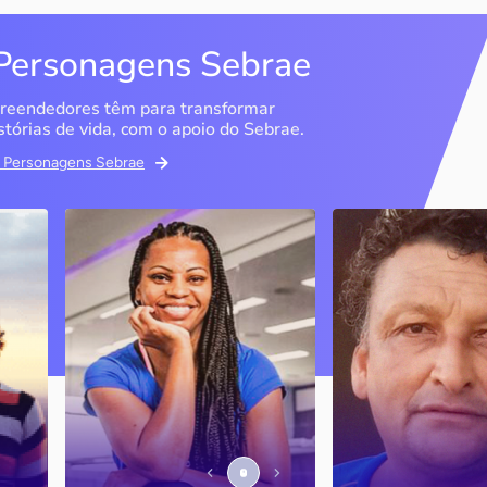
Personagens Sebrae
reendedores têm para transformar
stórias de vida, com o apoio do Sebrae.
em Personagens Sebrae
Studio Olimpic Shape
DG Distribuido
Água Mineral
São Paulo / SP
Marília / SP
PJ
A ex-atleta olímpica e
empresária diz que o Sebrae
Entenda como o Se
foi fundamental para que ela
ajudou a consolidar
conseguisse tirar a ideia do
negócio, que cres
ais
papel e estruturar o negócio