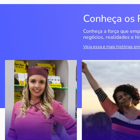
Conheça os 
Conheça a força que emp
negócios, realidades e hi
Veja essa e mais histórias 
Cacau Serra
Seriema Ecoturismo
Urubici / SC
Rio da Conceição / TO
A empreendedora decidiu
O objetivo era ter um CN
seguir seu sonho de ter um
para fazer cursos, mas o
negócio próprio, investiu no
negócio se tornou a
mercado de chocolates e
principal empresa do
virou atrativo turístico em
segmento das Serras Ger
Santa Catarina.
(TO)