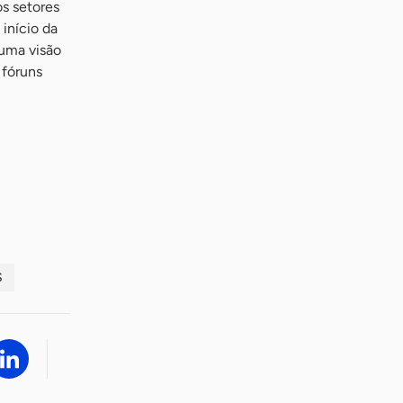
s setores
 início da
 uma visão
 fóruns
S