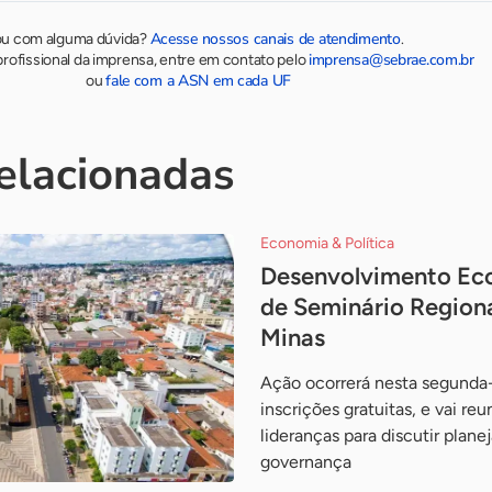
Acesse nossos canais de atendimento
ou com alguma dúvida?
.
imprensa@sebrae.com.br
rofissional da imprensa, entre em contato pelo
fale com a ASN em cada UF
ou
relacionadas
Economia & Política
Desenvolvimento Ec
de Seminário Region
Minas
Ação ocorrerá nesta segunda-
inscrições gratuitas, e vai reu
lideranças para discutir plan
governança