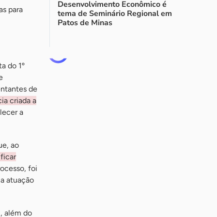
Desenvolvimento Econômico é
as para
tema de Seminário Regional em
Patos de Minas
a do 1º
e
entantes de
ia criada a
lecer a
ue, ao
ficar
ocesso, foi
 a atuação
l, além do