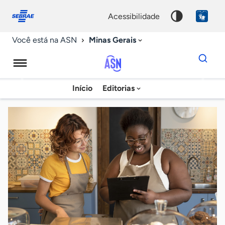
Fale
Acessibilidade
conosco
0
acessibilidade
9
Minas Gerais
Você está na ASN
Dados
para
busca
Agência
Início
Editorias
Palavra
Sebrae
chave
de
Notícias