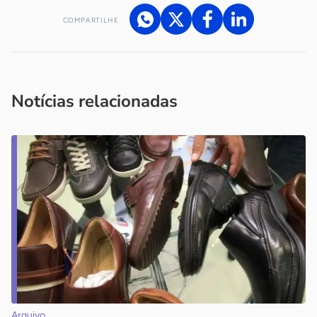
COMPARTILHE
Acesse nossos canais de atendimento
Ficou com alguma dúvida?
.
Se
você é um profissional da imprensa, entre em contato pelo
imprensa@sebrae.com.br
fale com a ASN em cada UF
ou
Notícias relacionadas
Arquivo